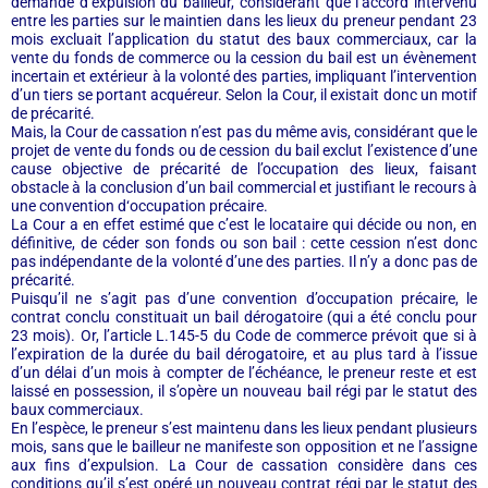
demande d’expulsion du bailleur, considérant que l’accord intervenu
entre les parties sur le maintien dans les lieux du preneur pendant 23
mois excluait l’application du statut des baux commerciaux, car la
vente du fonds de commerce ou la cession du bail est un évènement
incertain et extérieur à la volonté des parties, impliquant l’intervention
d’un tiers se portant acquéreur. Selon la Cour, il existait donc un motif
de précarité.
Mais, la Cour de cassation n’est pas du même avis, considérant que le
projet de vente du fonds ou de cession du bail exclut l’existence d’une
cause objective de précarité de l’occupation des lieux, faisant
obstacle à la conclusion d’un bail commercial et justifiant le recours à
une convention d‘occupation précaire.
La Cour a en effet estimé que c’est le locataire qui décide ou non, en
définitive, de céder son fonds ou son bail : cette cession n’est donc
pas indépendante de la volonté d’une des parties. Il n’y a donc pas de
précarité.
Puisqu’il ne s’agit pas d’une convention d’occupation précaire, le
contrat conclu constituait un bail dérogatoire (qui a été conclu pour
23 mois). Or, l’article L.145-5 du Code de commerce prévoit que si à
l’expiration de la durée du bail dérogatoire, et au plus tard à l’issue
d’un délai d’un mois à compter de l’échéance, le preneur reste et est
laissé en possession, il s’opère un nouveau bail régi par le statut des
baux commerciaux.
En l’espèce, le preneur s’est maintenu dans les lieux pendant plusieurs
mois, sans que le bailleur ne manifeste son opposition et ne l’assigne
aux fins d’expulsion. La Cour de cassation considère dans ces
conditions qu’il s’est opéré un nouveau contrat régi par le statut des