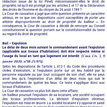
rédaction issue de la loi Pinel) méconnaissent-elles le droit de
propriété, tel qu’il est protégé par les articles 2 et 17 de la Déclaration
des droits de l’homme et du citoyen du 26 août 1789 ?
La Cour de cassation a jugé que cette question présente un caractère
sérieux, en ce que ces dispositions
«sont susceptibles de porter une
atteinte disproportionnée au droit de propriété du bailleur ».
En
conséquence, la Cour de cassation a décidé de renvoyer au Conseil
constitutionnel la question portant sur la constitutionnalité du texte
au regard du droit de propriété.
Bail – Expulsion
Le délai de deux mois suivant le commandement avant l’expulsion
(applicable aux locaux d’habitation) doit être respecté même si
Cass. Civ. 3, 9
l’usage du local en tant que logement est interdit
(
janvier 2020, n°18-23.975
).
Selon les dispositions de l’article L.412-1 du Code des procédures
civiles d’exécution, si l’expulsion porte sur un lieu habité par la
personne expulsée ou par tout occupant de son chef, elle ne peut
avoir lieu qu’à l’expiration d’un délai de deux mois qui suit le
commandement de quitter les lieux. Ce texte s’applique donc aux
locaux d’habitation.
La Cour de cassation va plus loin dans cette affaire.
Un bailleur poursuit l’expulsion de sa locataire, une société occupant
des locaux professionnels. La décision d’expulsion obtenue,
l’expulsion est mise en œuvre. La société locataire s’y oppose et saisit