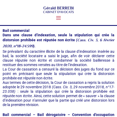
Gérald BERREBI
CABINET D'AVOCATS
Bail commercial
Dans une clause d’indexation, seule la stipulation qui crée la
Cass. Civ. 3, 6 février
distorsion prohibée est réputée non écrite
(
2020, n°18-24.599
).
Se prévalant du caractère illicite de la clause d’indexation insérée au
bail, la société locataire a saisi le juge, afin de voir déclarer cette
clause réputée non écrite et condamner la société bailleresse à
restituer des sommes versées au titre de l’indexation.
La Cour de cassation a censuré la décision des juges du fond sur ce
point en précisant que seule la stipulation qui crée la distorsion
prohibée est réputée non écrite.
Aux termes de cette décision, la Cour de cassation a repris la solution
adoptée le 29 novembre 2018
(Cass. Civ. 3, 29 novembre 2018, n°17-
23.058)
: seule la stipulation qui crée la distorsion prohibée est
réputée non écrite. Ainsi, cette solution permet de « sauver » la clause
d’indexation pour n’annuler que la partie qui créé une distorsion lors
de la première révision.
Bail commercial – Bail dérogatoire – Convention d’occupation