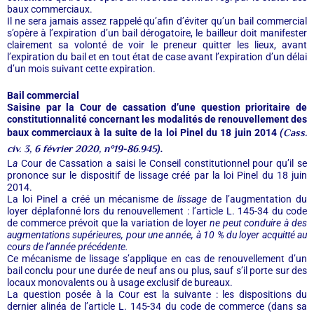
baux commerciaux.
Il ne sera jamais assez rappelé qu’afin d’éviter qu’un bail commercial
s’opère à l’expiration d’un bail dérogatoire, le bailleur doit manifester
clairement sa volonté de voir le preneur quitter les lieux, avant
l’expiration du bail et en tout état de case avant l’expiration d’un délai
d’un mois suivant cette expiration.
Bail commercial
Saisine par la Cour de cassation d’une question prioritaire de
constitutionnalité concernant les modalités de renouvellement des
Cass.
baux commerciaux à la suite de la loi Pinel du 18 juin 2014
(
civ. 3, 6 février 2020, n°19-86.945
).
L
a
Cour de Cassation a saisi le Conseil constitutionnel pour qu’il se
prononce sur le dispositif de lissage créé par la loi Pinel du 18 juin
2014.
La loi Pinel a créé un mécanisme de
lissage
de l’augmentation du
loyer déplafonné lors du renouvellement : l’article L. 145-34 du code
de commerce prévoit que la variation de loyer
ne peut conduire à des
augmentations supérieures, pour une année, à 10 % du loyer acquitté au
cours de l’année précédente.
Ce mécanisme de lissage s’applique en cas de renouvellement d’un
bail conclu pour une durée de neuf ans ou plus, sauf s’il porte sur des
locaux monovalents ou à usage exclusif de bureaux.
La question posée à la Cour est la suivante : les dispositions du
dernier alinéa de l’article L. 145-34 du code de commerce (dans sa