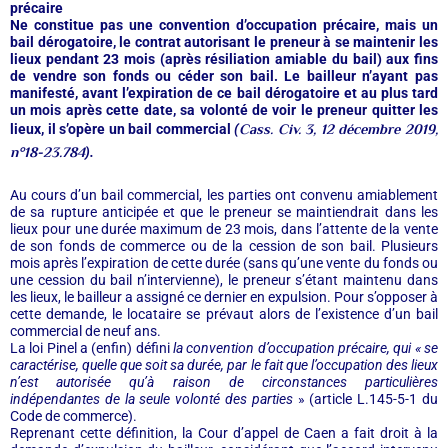
précaire
Ne constitue pas une convention d’occupation précaire, mais un
bail dérogatoire, le contrat autorisant le preneur à se maintenir les
lieux pendant 23 mois (après résiliation amiable du bail) aux fins
de vendre son fonds ou céder son bail. Le bailleur n’ayant pas
manifesté, avant l’expiration de ce bail dérogatoire et au plus tard
un mois après cette date, sa volonté de voir le preneur quitter les
Cass. Civ. 3, 12 décembre 2019,
lieux, il s’opère un bail commercial
(
n°18-23.784
).
Au cours d’un bail commercial, les parties ont convenu amiablement
de sa rupture anticipée et que le preneur se maintiendrait dans les
lieux pour une durée maximum de 23 mois, dans l’attente de la vente
de son fonds de commerce ou de la cession de son bail. Plusieurs
mois après l’expiration de cette durée (sans qu’une vente du fonds ou
une cession du bail n’intervienne), le preneur s’étant maintenu dans
les lieux, le bailleur a assigné ce dernier en expulsion. Pour s’opposer à
cette demande, le locataire se prévaut alors de l’existence d’un bail
commercial de neuf ans.
La loi Pinel a (enfin) défini
la convention d’occupation précaire, qui « se
caractérise, quelle que soit sa durée, par le fait que l’occupation des lieux
n’est autorisée qu’à raison de circonstances particulières
indépendantes de la seule volonté des parties
» (article L.145-5-1 du
Code de commerce).
Reprenant cette définition, la Cour d’appel de Caen a fait droit à la