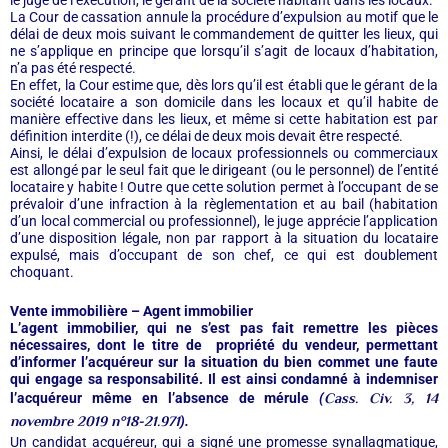
le juge de l’exécution, le gérant de la société habitant dans les locaux.
La Cour de cassation annule la procédure d’expulsion au motif que le
délai de deux mois suivant le commandement de quitter les lieux, qui
ne s’applique en principe que lorsqu’il s’agit de locaux d’habitation,
n’a pas été respecté.
En effet, la Cour estime que, dès lors qu’il est établi que le gérant de la
société locataire a son domicile dans les locaux et qu’il habite de
manière effective dans les lieux, et même si cette habitation est par
définition interdite (!), ce délai de deux mois devait être respecté.
Ainsi, le délai d’expulsion de locaux professionnels ou commerciaux
est allongé par le seul fait que le dirigeant (ou le personnel) de l’entité
locataire y habite ! Outre que cette solution permet à l’occupant de se
prévaloir d’une infraction à la règlementation et au bail (habitation
d’un local commercial ou professionnel), le juge apprécie l’application
d’une disposition légale, non par rapport à la situation du locataire
expulsé, mais d’occupant de son chef, ce qui est doublement
choquant.
Vente immobilière – Agent immobilier
L’agent immobilier, qui ne s’est pas fait remettre les pièces
nécessaires, dont le titre de propriété du vendeur, permettant
d’informer l’acquéreur sur la situation du bien commet une faute
qui engage sa responsabilité. Il est ainsi condamné à indemniser
Cass. Civ. 3, 14
l’acquéreur même en l’absence de mérule
(
novembre 2019 n°18-21.971
).
Un candidat acquéreur, qui a signé une promesse synallagmatique,