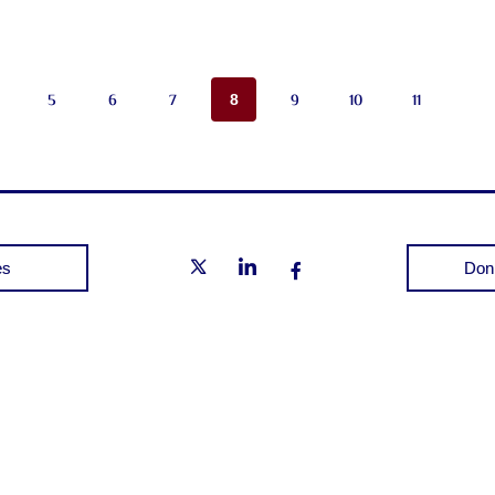
5
6
7
9
10
11
8
es
Don