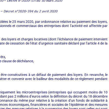
20
Décret n°2020-371 du 30 mars 2020
–
Décret n°2020-394 du 2 avril 2020
–
bliées le 25 mars 2020, par ordonnance relative au paiement des loyers,
sionnels et commerciaux des entreprises dont l’activité est affectée par
 des loyers et charges locatives (dont l’échéance de paiement intervient
te de cessation de l’état d’urgence sanitaire déclaré par l’article 4 de la
êts,
te clause de déchéance,
t être consécutives à un défaut de paiement des loyers. En revanche, le
quitter et convenir avec le bailleur des modalités de ce règlement pendant
uement les microentreprises (entreprises qui occupent moins de 10
édant pas 2 millions d’euros selon la définition du décret du 18 décembre
onnance du même jour relative à la création d’un fonds de solidarité à
ences économiques, financières et sociales de l’épidémie et des mesures
cier des mesures relatives à la suspension des loyers sont celles qui sont