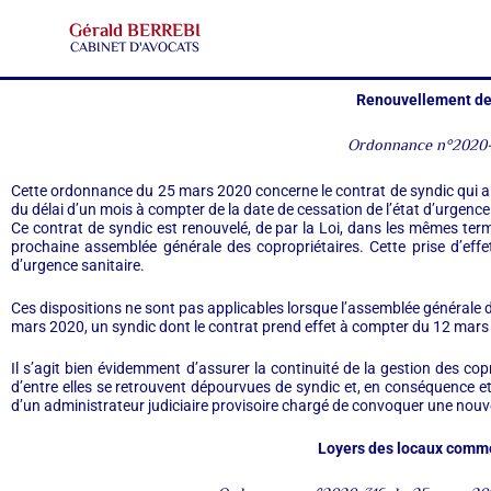
Gérald BERREBI
CABINET D'AVOCATS
Renouvellement des
Ordonnance n°2020-
Cette ordonnance du 25 mars 2020 concerne le contrat de syndic qui a e
du délai d’un mois à compter de la date de cessation de l’état d’urgence
Ce contrat de syndic est renouvelé, de par la Loi, dans les mêmes term
prochaine assemblée générale des copropriétaires. Cette prise d’effet
d’urgence sanitaire.
Ces dispositions ne sont pas applicables lorsque l’assemblée générale d
mars 2020, un syndic dont le contrat prend effet à compter du 12 mars
Il s’agit bien évidemment d’assurer la continuité de la gestion des copro
d’entre elles se retrouvent dépourvues de syndic et, en conséquence et d
d’un administrateur judiciaire provisoire chargé de convoquer une nouv
Loyers des locaux comme