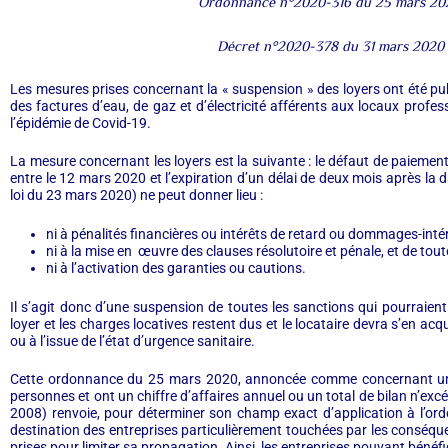
Ordonnance n°2020-316 du 25 mars 20
Décret n°2020-378 du 31 mars 2020
Les mesures prises concernant la « suspension » des loyers ont été pu
des factures d’eau, de gaz et d’électricité afférents aux locaux profes
l’épidémie de Covid-19.
La mesure concernant les loyers est la suivante : le défaut de paiement
entre le 12 mars 2020 et l’expiration d’un délai de deux mois après la da
loi du 23 mars 2020) ne peut donner lieu :
ni à pénalités financières ou intérêts de retard ou dommages-intér
ni à la mise en œuvre des clauses résolutoire et pénale, et de tou
ni à l’activation des garanties ou cautions.
Il s’agit donc d’une suspension de toutes les sanctions qui pourraien
loyer et les charges locatives restent dus et le locataire devra s’en ac
ou à l’issue de l’état d’urgence sanitaire.
Cette ordonnance du 25 mars 2020, annoncée comme concernant uniq
personnes et ont un chiffre d’affaires annuel ou un total de bilan n’exc
2008) renvoie, pour déterminer son champ exact d’application à l’ord
destination des entreprises particulièrement touchées par les conséqu
prises pour limiter sa propagation. Ainsi, les entreprises pouvant bénéfi